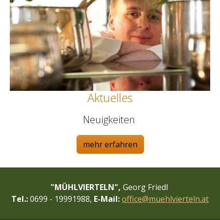
Aktuelles
Neuigkeiten
mehr erfahren
"MÜHLVIERTELN",
Georg Friedl
Tel.:
0699 - 19991988,
E-Mail:
office@muehlvierteln.at